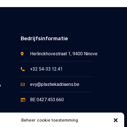
Bedrijfsinformatie
Herlinckhovestraat 1, 9400 Ninove
+32 54-33.12.41
evy@plastiekadriaens.be
&
BE 0427.453.660
Beheer cookie toestemming