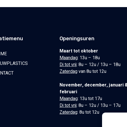
atiemenu
Openingsuren
Maart tot oktober
OME
Maandag
: 13u – 18u
UWPLASTICS
Di tot vrij
: 8u – 12u / 13u – 18u
Zaterdag
van 8u tot 12u
NTACT
November, december, januari 
februari
Maandag
: 13u tot 17u
Di tot vrij
: 8u – 12u / 13u – 17u
Zaterdag
: 8u tot 12u