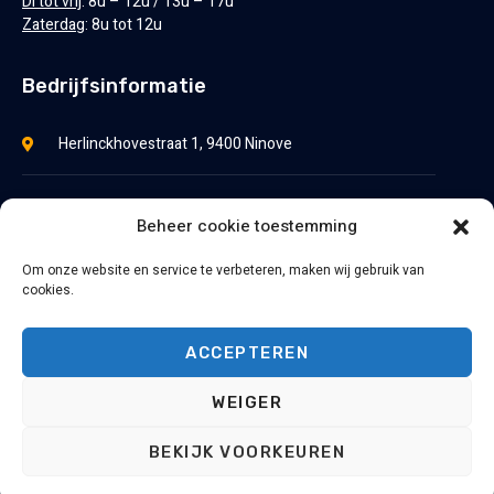
Di tot vrij
: 8u – 12u / 13u – 17u
Zaterdag
: 8u tot 12u
Bedrijfsinformatie
Herlinckhovestraat 1, 9400 Ninove
+32 54-33.12.41
Beheer cookie toestemming
evy@plastiekadriaens.be
Om onze website en service te verbeteren, maken wij gebruik van
cookies.
BE 0427.453.660
ACCEPTEREN
WEIGER
Copyright 2023 © Plastiek Adriaens
BEKIJK VOORKEUREN
Website by Digitaste