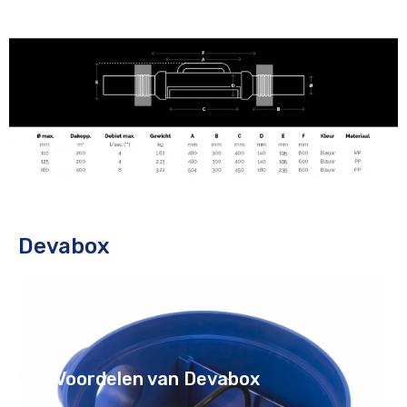
Devabox
Voordelen van Devabox