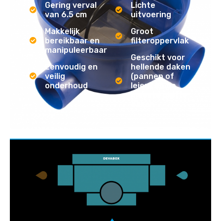
Gering verval
Lichte
van 6.5 cm
uitvoering
Makkelijk
Groot
bereikbaar en
filteroppervlak
manipuleerbaar
Geschikt voor
Eenvoudig en
hellende daken
veilig
(pannen of
onderhoud
leien) en de
meeste platte
daken